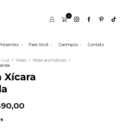
0
Presentes
Para Você
Garimpos
Contato
e Luz
>
Velas
>
Velas aromáticas
>
vanda
a Xícara
da
90,00
49