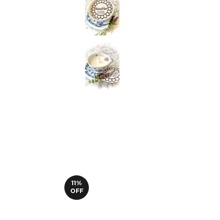
11
%
OFF