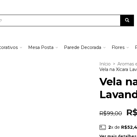
orativos
Mesa Posta
Parede Decorada
Flores
Início
>
Aromas 
Vela na Xícara La
Vela n
Lavan
R$
R$99,00
2
x de
R$52,
Ver mais detalhes