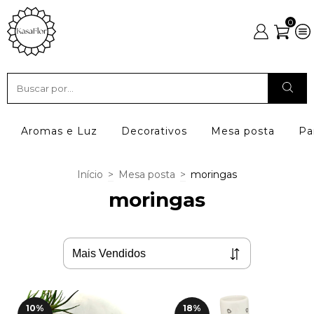
0
Aromas e Luz
Decorativos
Mesa posta
Pa
Início
>
Mesa posta
>
moringas
moringas
10
%
18
%