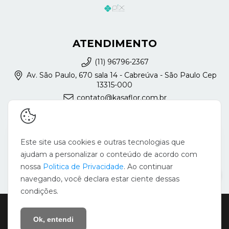
ATENDIMENTO
(11) 96796-2367
Av. São Paulo, 670 sala 14 - Cabreúva - São Paulo Cep
13315-000
contato@kasaflor.com.br
REDES SOCIAIS
Este site usa cookies e outras tecnologias que
ajudam a personalizar o conteúdo de acordo com
nossa
Politica de Privacidade
. Ao continuar
navegando, você declara estar ciente dessas
condições.
Copyright Silvia Augusta França - KasaFlor - 22728371000127 - 2026.
Todos os direitos reservados.
Ok, entendi