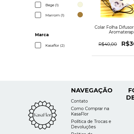
Bege (1)
Marrom (1)
Colar Folha Difuso
Aromaterap
Marca
R$3
R$40,00
Kasaflor (2)
NAVEGAÇÃO
F
DE
Contato
Como Comprar na
KasaFlor
Política de Trocas e
Devoluções