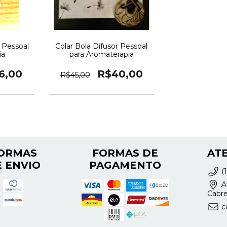
r Pessoal
Colar Bola Difusor Pessoal
ia
para Aromaterapia
6,00
R$40,00
R$45,00
ORMAS
FORMAS DE
AT
 ENVIO
PAGAMENTO
(
Av
Cabre
c