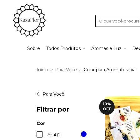
Sobre
Todos Produtos
Aromas e Luz
Dec
Início
>
Para Você
>
Colar para Aromaterapia
Para Você
10
%
Filtrar por
OFF
Cor
Azul (1)