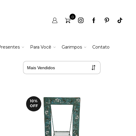
0
Presentes
Para Você
Garimpos
Contato
10
%
OFF