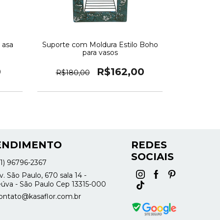
 asa
Suporte com Moldura Estilo Boho
para vasos
0
R$162,00
R$180,00
ENDIMENTO
REDES
SOCIAIS
11) 96796-2367
. São Paulo, 670 sala 14 -
úva - São Paulo Cep 13315-000
ontato@kasaflor.com.br