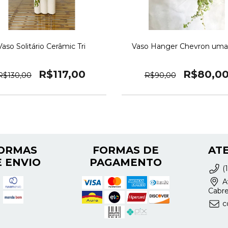
Vaso Solitário Cerâmic Tri
Vaso Hanger Chevron uma
R$117,00
R$80,0
R$130,00
R$90,00
ORMAS
FORMAS DE
AT
 ENVIO
PAGAMENTO
(
Av
Cabre
c