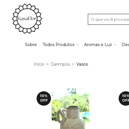
Sobre
Todos Produtos
Aromas e Luz
Dec
Início
>
Garimpos
>
Vasos
10
%
10
OFF
OF