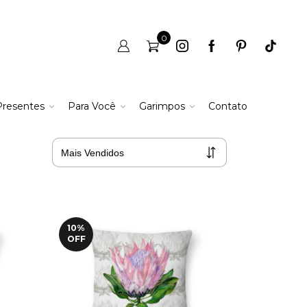
0
Presentes
Para Você
Garimpos
Contato
10
%
OFF