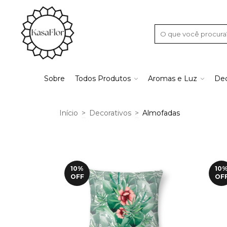
Sobre
Todos Produtos
Aromas e Luz
Dec
Início
>
Decorativos
>
Almofadas
10
%
10
OFF
OF