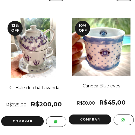
13
%
10
%
OFF
OFF
Caneca Blue eyes
Kit Bule de chá Lavanda
R$45,00
R$50,00
R$200,00
R$229,00