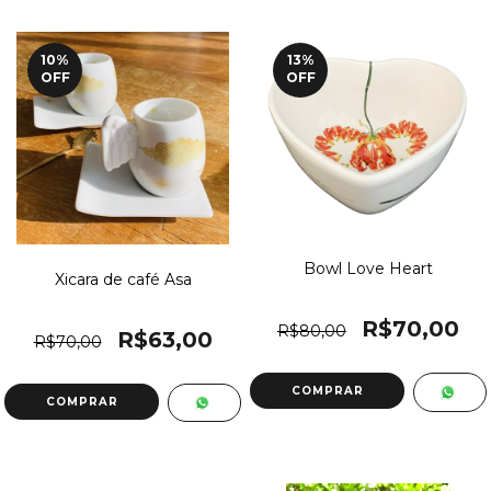
10
%
13
%
OFF
OFF
Bowl Love Heart
Xicara de café Asa
R$70,00
R$80,00
R$63,00
R$70,00