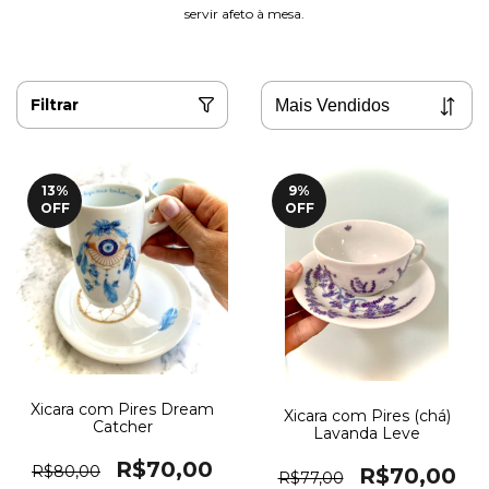
servir afeto à mesa.
Filtrar
13
%
9
%
OFF
OFF
Xicara com Pires Dream
Xicara com Pires (chá)
Catcher
Lavanda Leve
R$70,00
R$80,00
R$70,00
R$77,00