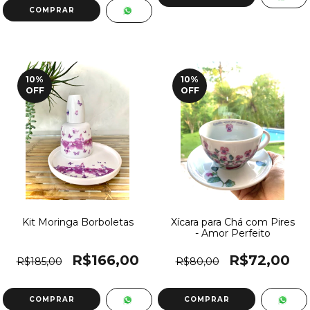
10
%
10
%
OFF
OFF
Kit Moringa Borboletas
Xícara para Chá com Pires
- Amor Perfeito
R$166,00
R$72,00
R$185,00
R$80,00