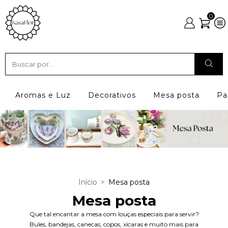
0
Aromas e Luz
Decorativos
Mesa posta
Pa
Início
>
Mesa posta
Mesa posta
Que tal encantar a mesa com louças especiais para servir?
Bules, bandejas, canecas, copos, xícaras e muito mais para