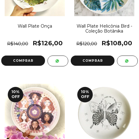
Wall Plate Onça
Wall Plate Helicônia Bird -
Coleção Botânika
R$126,00
R$108,00
R$140,00
R$120,00
10
%
10
%
OFF
OFF