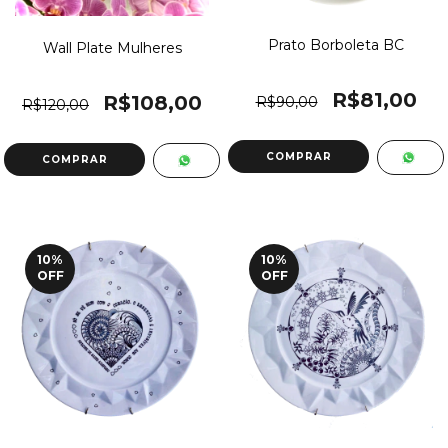
Prato Borboleta BC
Wall Plate Mulheres
R$81,00
R$108,00
R$90,00
R$120,00
10
%
10
%
OFF
OFF