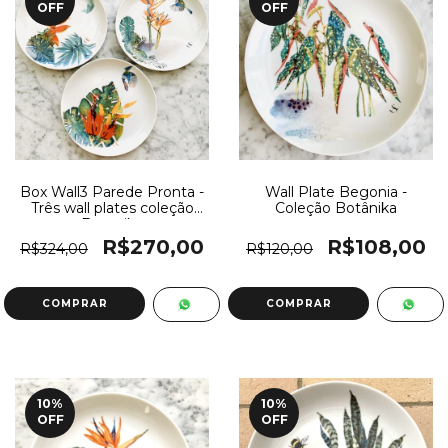
OFF
OFF
Box Wall3 Parede Pronta -
Wall Plate Begonia -
Três wall plates coleção
Coleção Botânika
Botanika
R$270,00
R$108,00
R$324,00
R$120,00
10
%
10
%
OFF
OFF