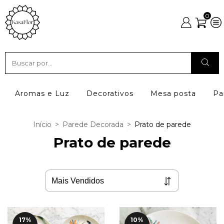
0
Aromas e Luz
Decorativos
Mesa posta
Pa
Início
>
Parede Decorada
>
Prato de parede
Prato de parede
17
%
10
%