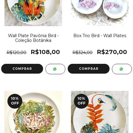
Wall Plate Pavônia Bird -
Box Trio Bird - Wall Plates
Coleção Botânika
R$108,00
R$270,00
R$120,00
R$324,00
10
%
10
%
OFF
OFF