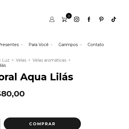
0
Presentes
Para Você
Garimpos
Contato
e Luz
>
Velas
>
Velas aromáticas
>
ilás
oral Aqua Lilás
$80,00