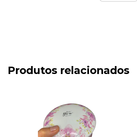
Meios de envio
Entregas para o CEP
Faça login
e use seu
Não sei meu CEP
Produtos relacionados