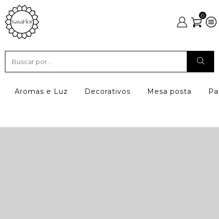
0
Aromas e Luz
Decorativos
Mesa posta
Pa