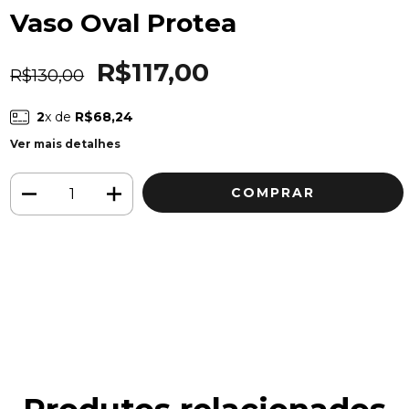
Vaso Oval Protea
R$117,00
R$130,00
2
x de
R$68,24
Ver mais detalhes
Meios de envio
ALTERAR CEP
Entregas para o CEP:
CALCULAR
Faça login
e use seus dados de entrega
Não sei meu CEP