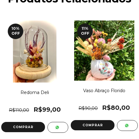
10
%
11
%
OFF
OFF
Vaso Abraço Florido
Redoma Deli
R$80,00
R$90,00
R$99,00
R$110,00