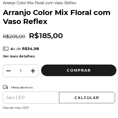
Arranjo Color Mix Floral com Vaso Reflex
Arranjo Color Mix Floral com
Vaso Reflex
R$185,00
R$205,00
4
x de
R$54,98
Ver mais detalhes
ALTERAR CEP
Entregas para o CEP:
Meios de envio
CALCULAR
Não sei meu CEP