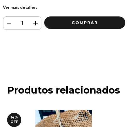
Ver mais detalhes
Meios de envio
ALTERAR CEP
Entregas para o CEP:
CALCULAR
Faça login
e use seus dados de entrega
Não sei meu CEP
Produtos relacionados
14
%
OFF