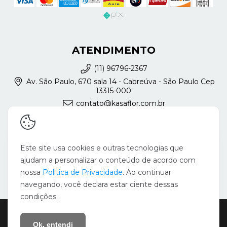
ATENDIMENTO
(11) 96796-2367
Av. São Paulo, 670 sala 14 - Cabreúva - São Paulo Cep
13315-000
contato@kasaflor.com.br
REDES SOCIAIS
Este site usa cookies e outras tecnologias que
ajudam a personalizar o conteúdo de acordo com
nossa
Politica de Privacidade
. Ao continuar
navegando, você declara estar ciente dessas
condições.
Copyright Silvia Augusta França - KasaFlor - 22728371000127 - 2026.
Todos os direitos reservados.
Ok, entendi