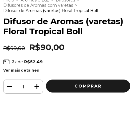
Início
>
Aromas e Luz
>
Difusores
>
Difusores de Aromas com varetas
>
Difusor de Aromas (varetas) Floral Tropical Boll
Difusor de Aromas (varetas)
Floral Tropical Boll
R$90,00
R$99,00
2
x de
R$52,49
Ver mais detalhes
Meios de envio
ALTERAR CEP
Entregas para o CEP:
CALCULAR
Faça login
e use seus dados de entrega