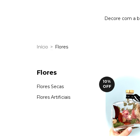
Decore com a bel
Início
>
Flores
Flores
10
%
Flores Secas
OFF
Flores Artificiais