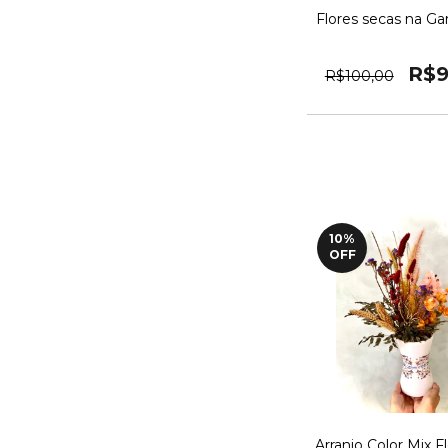
Flores secas na Ga
R$9
R$100,00
10
%
OFF
Arranjo Color Mix F