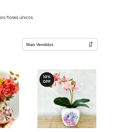
s florais únicos.
10
%
OFF