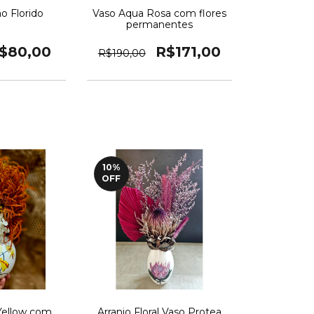
o Florido
Vaso Aqua Rosa com flores
permanentes
$80,00
R$171,00
R$190,00
10
%
OFF
 Yellow com
Arranjo Floral Vaso Protea