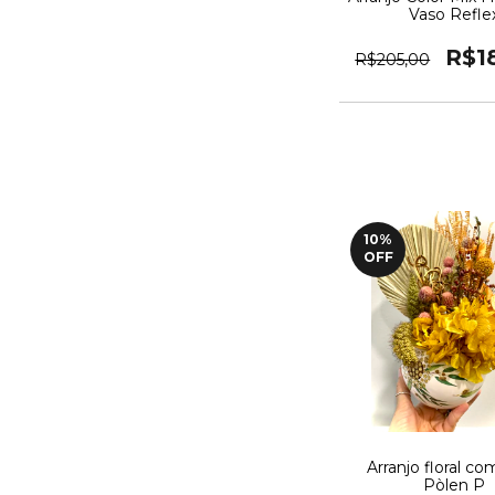
Vaso Refle
R$1
R$205,00
10
%
OFF
Arranjo floral c
Pòlen P