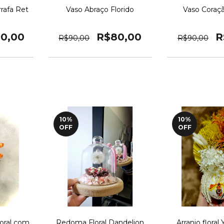
rrafa Ret
Vaso Abraço Florido
Vaso Coraçã
0,00
R$80,00
R
R$90,00
R$90,00
10
%
10
%
OFF
OFF
loral com
Redoma Floral Dandelion
Arranjo floral