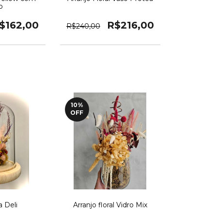
o
$162,00
R$216,00
R$240,00
10
%
OFF
 Deli
Arranjo floral Vidro Mix