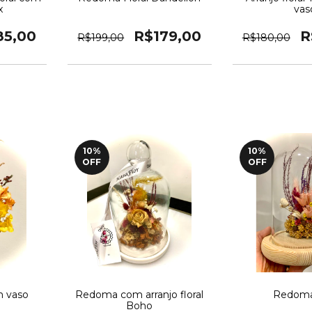
x
vas
85,00
R$179,00
R
R$199,00
R$180,00
10
%
10
%
OFF
OFF
om vaso
Redoma com arranjo floral
Redoma
Boho