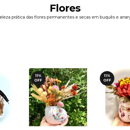
Flores
eza prática das flores permanentes e secas em buquês e arranjo
11
%
11
%
OFF
OFF