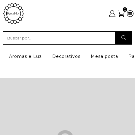
0
Aromas e Luz
Decorativos
Mesa posta
Pa