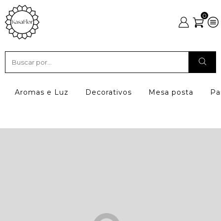
0
Aromas e Luz
Decorativos
Mesa posta
Pa