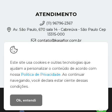
ATENDIMENTO
(11) 96796-2367
Av. São Paulo, 670 sala 14 - Cabreúva - São Paulo Cep
13315-000
contato@kasaflor.com.br
REDES SOCIAIS
Este site usa cookies e outras tecnologias que
ajudam a personalizar o conteúdo de acordo com
nossa
Politica de Privacidade
. Ao continuar
navegando, você declara estar ciente dessas
condições.
Copyright Silvia Augusta França - KasaFlor - 22728371000127 - 2026.
Todos os direitos reservados.
Ok, entendi