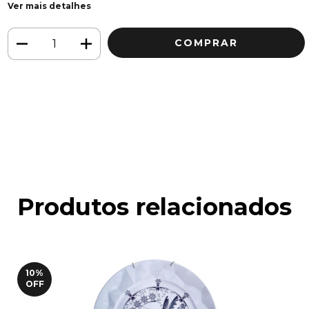
Ver mais detalhes
Meios de envio
ALTERAR CEP
Entregas para o CEP:
CALCULAR
Faça login
e use seus dados de entrega
Não sei meu CEP
Produtos relacionados
10
%
OFF