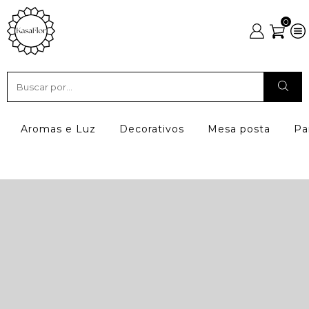
0
Aromas e Luz
Decorativos
Mesa posta
Pa