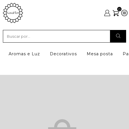
0
Aromas e Luz
Decorativos
Mesa posta
Pa