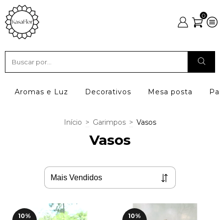
0
Aromas e Luz
Decorativos
Mesa posta
Pa
Início
>
Garimpos
>
Vasos
Vasos
10
%
10
%