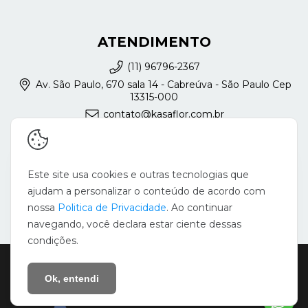
ATENDIMENTO
(11) 96796-2367
Av. São Paulo, 670 sala 14 - Cabreúva - São Paulo Cep
13315-000
contato@kasaflor.com.br
REDES SOCIAIS
Este site usa cookies e outras tecnologias que
ajudam a personalizar o conteúdo de acordo com
nossa
Politica de Privacidade
. Ao continuar
navegando, você declara estar ciente dessas
condições.
Copyright Silvia Augusta França - KasaFlor - 22728371000127 - 2026.
Todos os direitos reservados.
Ok, entendi