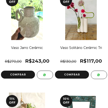
OFF
OFF
Vaso Jarro Cerâmic
Vaso Solitário Cerâmic Tri
R$243,00
R$117,00
R$270,00
R$130,00
11
%
10
%
OFF
OFF